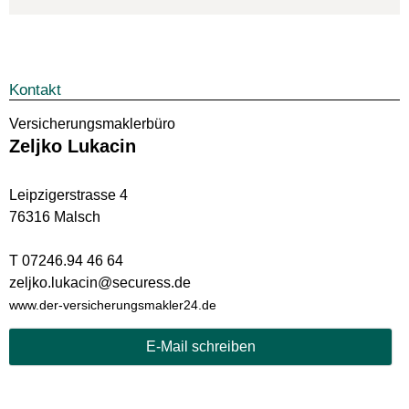
Kontakt
Ver­sicherungs­maklerbüro
Zeljko Lukacin
Leipzigerstrasse 4
76316 Malsch
T 07246.94 46 64
zeljko.lukacin@securess.de
www.der-versicherungsmakler24.de
E-Mail schreiben