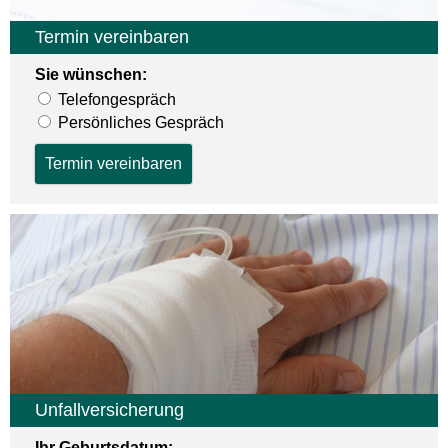
Termin ver­ein­baren
Sie wün­schen:
Tele­fon­ge­spräch
Persönliches Gespräch
Unfall­ver­si­che­rung
Ihr Geburts­datum: